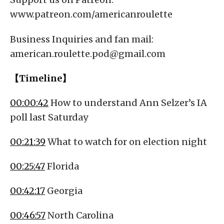
www.patreon.com/americanroulette
Business Inquiries and fan mail:
american.roulette.pod@gmail.com
【Timeline】
00:00:42
How to understand Ann Selzer’s IA
poll last Saturday
00:21:39
What to watch for on election night
00:25:47
Florida
00:42:17
Georgia
00:46:57
North Carolina