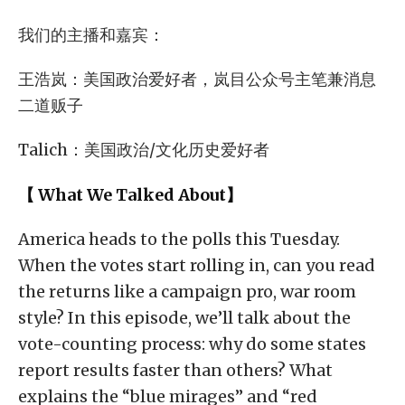
我们的主播和嘉宾：
王浩岚：美国政治爱好者，岚目公众号主笔兼消息
二道贩子
Talich：美国政治/文化历史爱好者
【 What We Talked About】
America heads to the polls this Tuesday.
When the votes start rolling in, can you read
the returns like a campaign pro, war room
style? In this episode, we’ll talk about the
vote-counting process: why do some states
report results faster than others? What
explains the “blue mirages” and “red