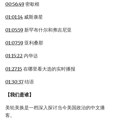
00:56:49
密歇根
01:01:14
威斯康星
01:05:59
新罕布什尔和弗吉尼亚
01:07:59
亚利桑那
01:15:22
内华达
01:27:15
在哪里看大选的实时播报
01:30:37
结语
【我们是谁】
美轮美换是一档深入探讨当今美国政治的中文播
客。