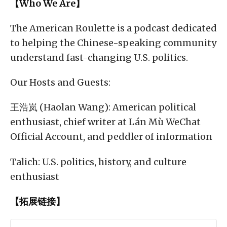
【Who We Are】
The American Roulette is a podcast dedicated
to helping the Chinese-speaking community
understand fast-changing U.S. politics.
Our Hosts and Guests:
王浩岚 (Haolan Wang): American political
enthusiast, chief writer at Lán Mù WeChat
Official Account, and peddler of information
Talich: U.S. politics, history, and culture
enthusiast
【拓展链接】