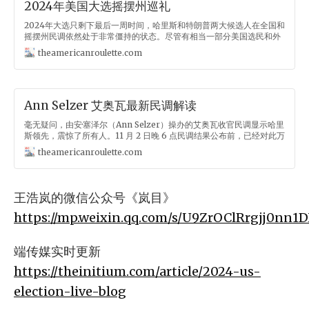
2024年美国大选摇摆州巡礼
2024年大选只剩下最后一周时间，哈里斯和特朗普两大候选人在全国和
摇摆州民调依然处于非常僵持的状态。尽管有相当一部分美国选民和外
界观察者都已笃信特朗普已然锁定了胜局，但民调所显示的，依然是一
theamericanroulette.com
个难分伯仲的五五开式选举，任何一方，都有可能在这种 「肉搏局」 中
笑到最后。正如之前两篇关于民调和宏观态势的文章所提到的那样，有
关宏观局面的讨论多如牛毛，却大多数没有什么实际意义。在政治高度
极化，两党乃至摇摆选民行为都十分固化的当今美国政坛中，只有从具
体关键的摇摆州的政治地理和选民群组等较为细化的环节去推导分析政
Ann Selzer 艾奥瓦最新民调解读
坛大势下的小动向，或许才能给这场扑朔迷离的选举提供一个较好的选
前盘点分析。 2020年大选前，也是出于类似这种对宏观层面讨论的厌
毫无疑问，由安·塞泽尔（Ann Selzer）操办的艾奥瓦收官民调显示哈里
倦，选择了就当时认为的各大摇摆州进行了逐个分析，取得了还算不错
斯领先，震惊了所有人。11 月 2 日晚 6 点民调结果公布前，已经对此万
的效果。虽然事后看来，民调的离谱程度导致了许多大方向判断有误，
众期待的推特上没有一个人认为哈里斯会在大众认知中沦为红州的艾奥
theamericanroulette.com
现在来看肯定不能算是摇摆州的艾奥瓦和俄亥俄，也被当成了专题文章
瓦民调中取得领先，都是在算哈里斯输几个点，以及其对应的全国/中西
进行了梳理。但总的来看，许多基于微观角度，特别是选民结构变化的
部局势。 肯定有人就问了，既然这个结果和基础政治认知差别如此之
分析结论，整体还是站得住脚的。今年早早计划也要写一个摇摆州系
大，难道不应该像 2020 年 ABC 民调显示拜登在威斯康辛领先 17 个百
列，却一拖再拖到了最后一周还迟迟不能开始动笔，多少是有些惭
分点一样被当作异常民调扔进垃圾桶吗？熟悉美国政治和民调业的朋友
王浩岚的微信公众号《岚目》
都知道，如果这个民调不是塞尔泽经手的收官民调，确实大部分人就会
把这个结果当成毫无意义的垃圾。但同样听上去离谱的话，由美国民调
https://mp.weixin.qq.com/s/U9ZrOClRrgjj0nn1
界仅存的头号传奇塞尔泽说出来，就不得不让两党和我们都高度重视。
塞尔泽的艾奥瓦收官民调之所以能得到极大的媒体关注，其实没什么特
殊原因，就是因为她即准又稳，总是拒绝和其他民调机构那样，在最后
端传媒实时更新
时候采取向大众认知靠拢的民调操作（Herding），却又能够非常精准
地捕捉到选举前全国大势下的微观选民变动。2008 年民主党党团，只
https://theinitium.com/article/2024-us-
有塞尔泽准确的预见了奥巴马的爆冷胜出，让她一战成名，而到了其他
election-live-blog
金牌民调纷纷