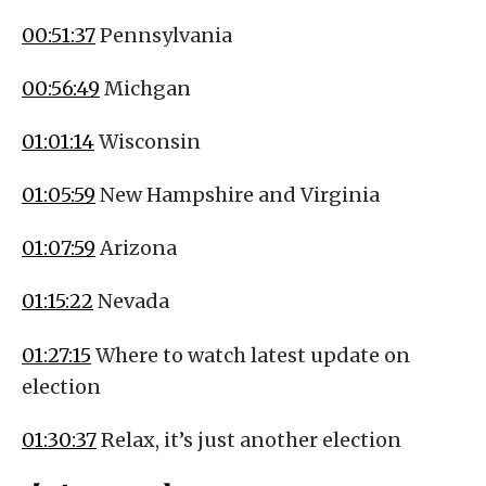
00:51:37
Pennsylvania
00:56:49
Michgan
01:01:14
Wisconsin
01:05:59
New Hampshire and Virginia
01:07:59
Arizona
01:15:22
Nevada
01:27:15
Where to watch latest update on
election
01:30:37
Relax, it’s just another election