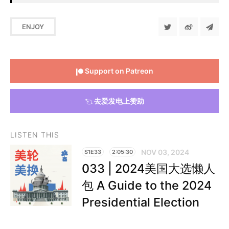
ENJOY
Support on Patreon
去爱发电上赞助
LISTEN THIS
NOV 03, 2024
S1E33
2:05:30
033 | 2024美国大选懒人
包 A Guide to the 2024
Presidential Election