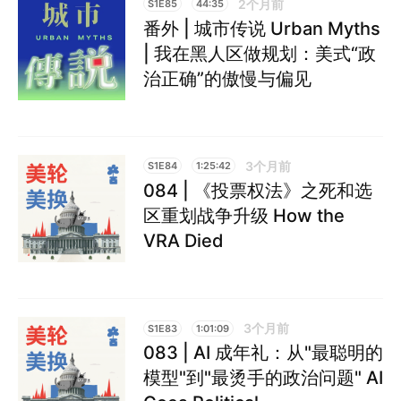
2个月前
S1E85
44:35
番外 | 城市传说 Urban Myths
| 我在黑人区做规划：美式“政
治正确”的傲慢与偏见
3个月前
S1E84
1:25:42
084 | 《投票权法》之死和选
区重划战争升级 How the
VRA Died
3个月前
S1E83
1:01:09
083 | AI 成年礼：从"最聪明的
模型"到"最烫手的政治问题" AI