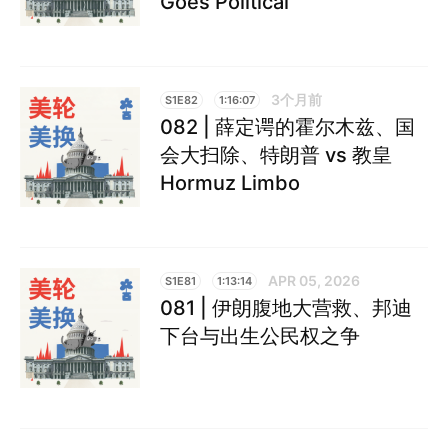
Goes Political
3个月前
S1E82
1:16:07
082 | 薛定谔的霍尔木兹、国
会大扫除、特朗普 vs 教皇
Hormuz Limbo
APR 05, 2026
S1E81
1:13:14
081 | 伊朗腹地大营救、邦迪
下台与出生公民权之争