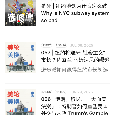
番外 | 纽约地铁为什么这么破
Why is NYC subway system
so bad
JUL 06, 2025
S1E57
1:35:26
057 | 纽约将迎来“社会主义”
市长？佐赫兰·马姆达尼的崛起
进步派如何赢得纽约市长初选
JUN 29, 2025
S1E56
1:11:00
056 | 伊朗、移民、「大而美
法案」：特朗普如何重塑美国
外交与内政 Trump's Gamble