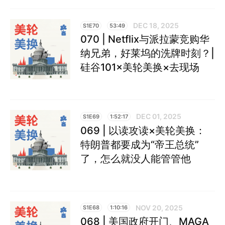
DEC 18, 2025
S1E70
53:49
070 | Netflix与派拉蒙竞购华
纳兄弟，好莱坞的洗牌时刻？|
硅谷101×美轮美换×去现场
DEC 01, 2025
S1E69
1:52:17
069 | 以读攻读×美轮美换：
特朗普都要成为“帝王总统”
了，怎么就没人能管管他
NOV 20, 2025
S1E68
1:10:16
068 | 美国政府开门、MAGA