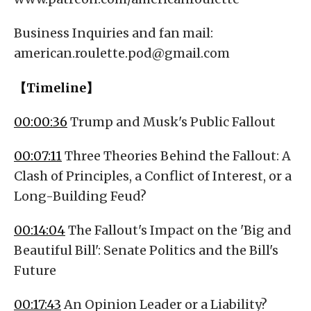
Business Inquiries and fan mail:
american.roulette.pod@gmail.com
【Timeline】
00:00:36
Trump and Musk's Public Fallout
00:07:11
Three Theories Behind the Fallout: A
Clash of Principles, a Conflict of Interest, or a
Long-Building Feud?
00:14:04
The Fallout's Impact on the 'Big and
Beautiful Bill': Senate Politics and the Bill's
Future
00:17:43
An Opinion Leader or a Liability?