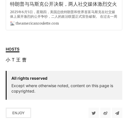
特朗普与马斯克公开决裂，两人社交媒体激烈交火
2025年6月5日，星期四，美国总统特朗普和世界首富马斯克在社交媒
体上展开激烈的公开争吵，二人的政治联盟正式宣告破裂。 在过去一周
多的时间里，二人之间已经出现明显裂痕，马斯克上个月开始公开批评
theamericanroulette.com
特朗普的法案，在CBS新闻采访中表示对该立法的规模和对赤字的影响
感到失望。24小时内，马斯克便宣布正式离开政府，据《华尔街日报》
报道，特朗普是通过马斯克的社交媒体帖子才得知其离职的确切时间，
而非事先商定。 6月3日，马斯克加大了批评力度，他在X上写道： 抱
歉，但我再也受不了了。这个庞大、离谱、充满猪肉桶项目的国会支出
法案是一个令人厌恶的可憎之物。那些投票支持它的人应该感到羞耻：
HOSTS
你们知道自己做错了。你们心里清楚。 I’m sorry, but I just can’t
stand it anymore. This massive, outrageous, pork-filled
小
T
王
曹
Congressional spending bill is a disgusting abomination.
Shame on
All rights reserved
Except where otherwise noted, content on this page is
copyrighted.
ENJOY