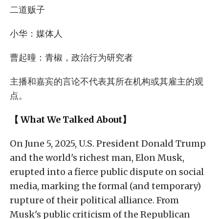
二道贩子
小华：媒体人
曹起曈：青椒，政治行为研究者
主播和嘉宾的言论不代表其所在机构或其雇主的观
点。
【 What We Talked About】
On June 5, 2025, U.S. President Donald Trump
and the world's richest man, Elon Musk,
erupted into a fierce public dispute on social
media, marking the formal (and temporary)
rupture of their political alliance. From
Musk's public criticism of the Republican