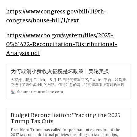
https://www.congress.gov/bill/119th-
congress/house-bill/1/text
https://www.cbo.gov/system/files/2025-
05/61422-Reconciliation-Distributional-
Analysis.pdf
为何取消小费收入征税是坏政策 | 美轮美换
大家好，我是 Talich。 8 月 12 日特朗普重回 X/Twitter 平台，和马斯
克进行了两个多小时的对话。值得注意的是，特朗普基本没有对哈里斯
进行什么人身攻击。而在第二天，哈里斯团队宣布，哈里斯在周五会在
theamericanroulette.com
北卡的竞选活动中，陈述自己的经济政策。 这样看，大选可能终于会进
入到关于政策的讨论中。从很大程度上，这也是对哈里斯的真正考验。
在之前的这几个星期里，非常有意思的是，哈里斯和特朗普在一个小议
题上进行了一次小小的交锋。这或许在取消小费收入征税的这个问题上
透露了一点哈里斯的思路。 这个政策是特朗普六月份在内华达州的一次
Budget Reconciliation: Tracking the 2025
集会中提出的。他当时表示： 酒店员工和拿小费的人，你们会非常开心
Trump Tax Cuts
的，因为等我上任以后，我们会取消对小费收入的征税。我们会立即执
行这一政策，可以说是我上任后的第一件事。 内华达州是这次大选七个
President Trump has called for permanent extension of the
重要的摇摆州之一，而内华达主要的经济来源当然是赌城拉斯维加斯，
2017 tax cuts, additional policies including no taxes on tips,