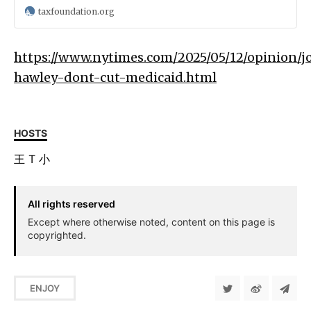
超过 30 万名酒店业工人在此工作，大量的工人都有小费收入。
overtime pay, and Social Security benefits for retirees, and has
taxfoundation.org
also promised higher taxes on US imports through a series of
new tariffs.
https://www.nytimes.com/2025/05/12/opinion/j
hawley-dont-cut-medicaid.html
HOSTS
王
T
小
All rights reserved
Except where otherwise noted, content on this page is
copyrighted.
ENJOY