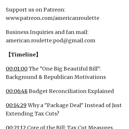
Support us on Patreon:
www.patreon.com/americanroulette
Business Inquiries and fan mail:
american.roulette.pod@gmail.com
【Timeline】
00:01:00
The "One Big Beautiful Bill":
Background & Republican Motivations
00:06:48
Budget Reconciliation Explained
00:14:29
Why a "Package Deal" Instead of Just
Extending Tax Cuts?
00:21:12
Core of the Bill: Tax Cut Measures