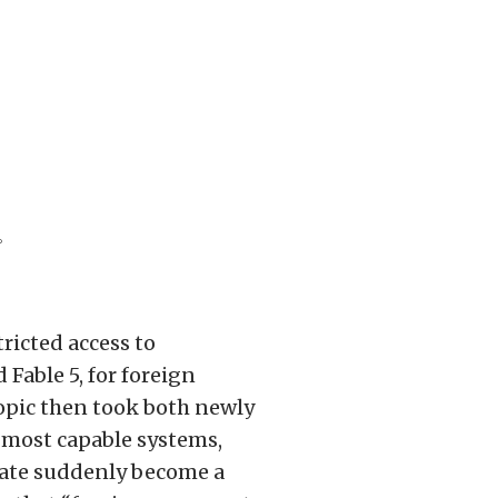
。
ricted access to
Fable 5, for foreign
opic then took both newly
 most capable systems,
pdate suddenly become a