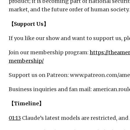
product; it is becoming part of national securit
market, and the future order of human society.
【Support Us】
If you like our show and want to support us, pl
Join our membership program:
https://theame
membership/
Support us on Patreon: www.patreon.com/ame
Business inquiries and fan mail:
american.rou
【Timeline】
01:13
Claude’s latest models are restricted, and