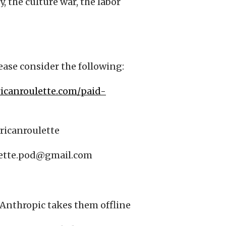
y, the culture war, the labor
ease consider the following:
ricanroulette.com/paid-
ricanroulette
lette.pod@gmail.com
 Anthropic takes them offline