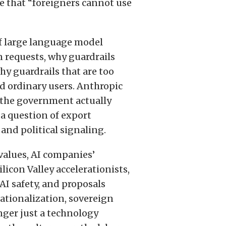
e that “foreigners cannot use
of large language model
n requests, why guardrails
hy guardrails that are too
nd ordinary users. Anthropic
e the government actually
a question of export
 and political signaling.
values, AI companies’
licon Valley accelerationists,
I safety, and proposals
ationalization, sovereign
nger just a technology