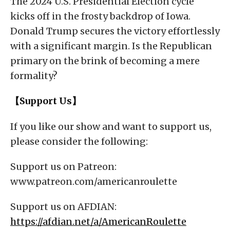
The 2024 U.S. Presidential Election cycle
kicks off in the frosty backdrop of Iowa.
Donald Trump secures the victory effortlessly
with a significant margin. Is the Republican
primary on the brink of becoming a mere
formality?
【Support Us】
If you like our show and want to support us,
please consider the following:
Support us on Patreon:
www.patreon.com/americanroulette
Support us on AFDIAN:
https://afdian.net/a/AmericanRoulette