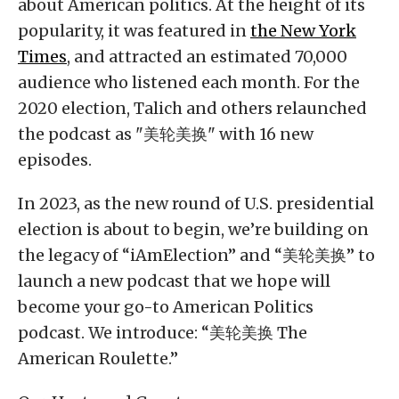
about American politics. At the height of its
popularity, it was featured in
the New York
Times
, and attracted an estimated 70,000
audience who listened each month. For the
2020 election, Talich and others relaunched
the podcast as "美轮美换" with 16 new
episodes.
In 2023, as the new round of U.S. presidential
election is about to begin, we’re building on
the legacy of “iAmElection” and “美轮美换” to
launch a new podcast that we hope will
become your go-to American Politics
podcast. We introduce: “美轮美换 The
American Roulette.”