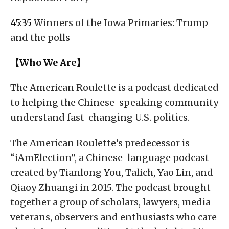
45:35
Winners of the Iowa Primaries: Trump
and the polls
【Who We Are】
The American Roulette is a podcast dedicated
to helping the Chinese-speaking community
understand fast-changing U.S. politics.
The American Roulette’s predecessor is
“iAmElection”, a Chinese-language podcast
created by Tianlong You, Talich, Yao Lin, and
Qiaoy Zhuangi in 2015. The podcast brought
together a group of scholars, lawyers, media
veterans, observers and enthusiasts who care