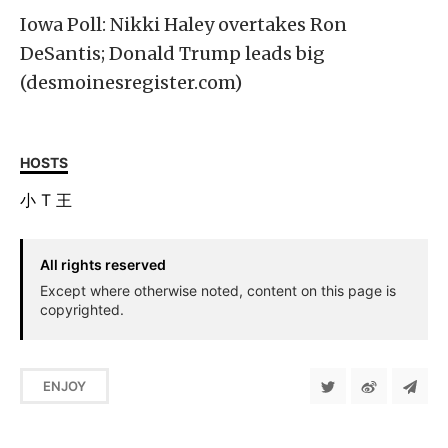
Iowa Poll: Nikki Haley overtakes Ron
DeSantis; Donald Trump leads big
(desmoinesregister.com)
HOSTS
小
T
王
All rights reserved
Except where otherwise noted, content on this page is
copyrighted.
ENJOY