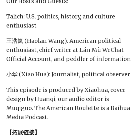
Our Hosts and Guests:
Talich: U.S. politics, history, and culture
enthusiast
王浩岚 (Haolan Wang): American political
enthusiast, chief writer at Lán Mù WeChat
Official Account, and peddler of information
小华 (Xiao Hua): Journalist, political observer
This episode is produced by Xiaohua, cover
design by Huanqi, our audio editor is
Muqiguo. The American Roulette is a Baihua
Media Podcast.
【拓展链接】