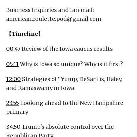
Business Inquiries and fan mail:
american.roulette.pod@gmail.com
【Timeline】
00:47
Review of the Iowa caucus results
05:11
Why is Iowa so unique? Why is it first?
12:00
Strategies of Trump, DeSantis, Haley,
and Ramaswamy in Iowa
23:55
Looking ahead to the New Hampshire
primary
34:50
Trump's absolute control over the
Republican Party