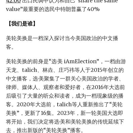
42:00
出口民调中认为和自己“share the same
value”最重要的选民中特朗普赢了40%
【我们是谁】
美轮美换是一档深入探讨当今美国政治的中文播
客。
美轮美换的前身是“选·美 iAmElection”，一档由游
天龙、talich、林垚、庄巧祎等人于2015年创立的
中文播客，选·美聚集了一群关心美国政治的学者、
律师、媒体人、观察者和爱好者，在2016年大选前
后吸引了大量的听众和读者，成为一档现象级的播
客。2020年大选前，talich等人重新推出了“美轮
美换”，更新了16集。2023年，新一轮美国大选即
将开始，我们决定将选·美和美轮美换的传统延续下
去，推出新版的“美轮美换”播客。