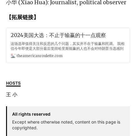
小华 (Xiao Hua): Journalist, political observer
【拓展链接】
2024美国大选：不止于输赢的十一点观察
这场选举值得关注和反思的几个问题，其实并不在于输赢和民调。 我相
信今年即便是大部分最后觉得哈里斯能赢的人也不会对特朗普当选感到
意外。特朗普主义的常态化在2020年后已经注定，2016的“意外”多年
theamericanroulette.com
之后看，并不是空穴来风。 1. 对政治极化的理解，或者说美国两极化的
构想，终于在一次历史性的全国摇摆之后要发生改变。原先在政治极化
框架下认定的红蓝州各自固化，现在看来还是可以被打破的。 2. 政治周
期更替的力量依然非常强大。某种意义上，经历了18、20、22三个周
期的异象后，美国选举反而是回归了历史的常态，当一个政党在选民最
关注的三大议题中的其二——移民和经济通胀得分都远不如另一个党，
HOSTS
而过去四年民众对现任政府执政的民意认可只有4成，那或许执政党候
选人在选举中被压倒性优势击败似乎也并不是一件不符合逻辑的事情。
王
小
3. 共和党在特朗普主义大旗下的吸引力跨越了传统的阶级和族裔，这一
点一直是为何经济民粹+文化本土保守组合在当今全球极其强劲甚至已
经逐渐成为主流的原因。不过，这一点在选举结束一天多时间后，似乎
还有更多需要斟酌的地方。一，特朗普的表现比国会共和党人要突出，
All rights reserved
共和党在参院的席位增长
Except where otherwise noted, content on this page is
copyrighted.