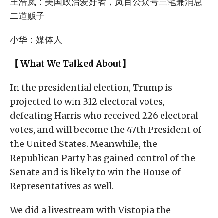
王浩岚：美国政治爱好者，岚目公众号主笔兼消息
二道贩子
小华：媒体人
【 What We Talked About】
In the presidential election, Trump is
projected to win 312 electoral votes,
defeating Harris who received 226 electoral
votes, and will become the 47th President of
the United States. Meanwhile, the
Republican Party has gained control of the
Senate and is likely to win the House of
Representatives as well.
We did a livestream with Vistopia the